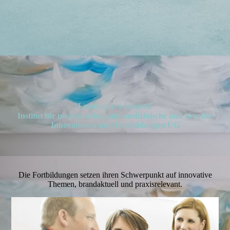
Datenschutz
Widerrufsbelehrung
Leading Academics
©
Leading Academics Art
Institut für medizinische, zahnmedizinische und kreative
Innovationen und Fortbildungen UG
Die Fortbildungen setzen ihren Schwerpunkt auf innovative
Themen, brandaktuell und praxisrelevant.