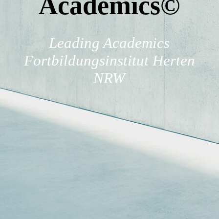
Academics
©
Karriere
Leading Academics
Anfahrt
Fortbildungsinstitut Herten
NRW
Team
Kontakt
Impressum
AGB´S