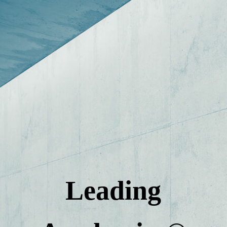
Startseite
Über uns
Unser Kursangebot
Anmeldung
Leading
Dozenten